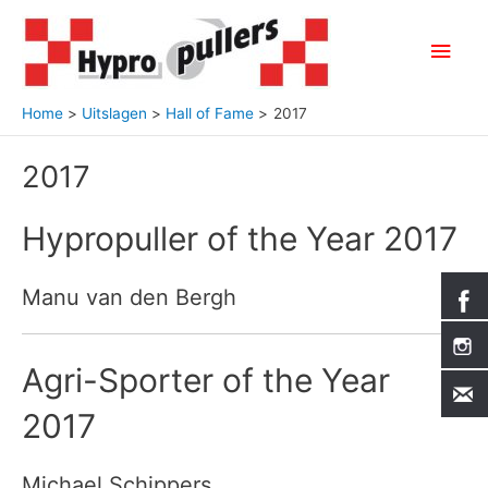
Ga
naar
Hoo
de
inhoud
Home
Uitslagen
Hall of Fame
2017
2017
Hypropuller of the Year 2017
Manu van den Bergh
Agri-Sporter of the Year
2017
Michael Schippers