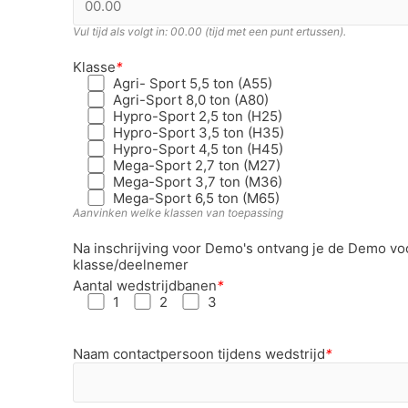
Vul tijd als volgt in: 00.00 (tijd met een punt ertussen).
Klasse
*
Agri- Sport 5,5 ton (A55)
Agri-Sport 8,0 ton (A80)
Hypro-Sport 2,5 ton (H25)
Hypro-Sport 3,5 ton (H35)
Hypro-Sport 4,5 ton (H45)
Mega-Sport 2,7 ton (M27)
Mega-Sport 3,7 ton (M36)
Mega-Sport 6,5 ton (M65)
Aanvinken welke klassen van toepassing
Na inschrijving voor Demo's ontvang je de Demo v
klasse/deelnemer
Aantal wedstrijdbanen
*
1
2
3
Naam contactpersoon tijdens wedstrijd
*