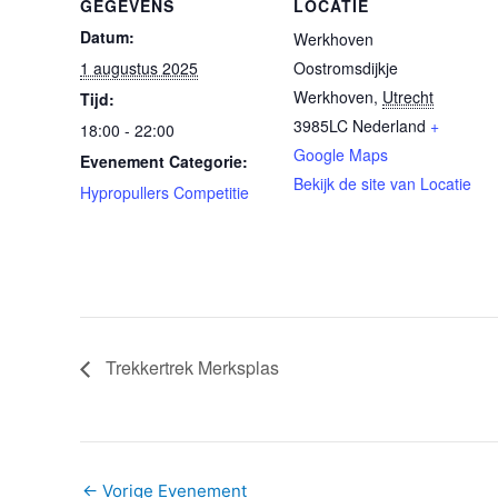
GEGEVENS
LOCATIE
Datum:
Werkhoven
1 augustus 2025
Oostromsdijkje
Werkhoven
,
Utrecht
Tijd:
3985LC
Nederland
+
18:00 - 22:00
Google Maps
Evenement Categorie:
Bekijk de site van Locatie
Hypropullers Competitie
Trekkertrek Merksplas
Bericht
←
Vorige Evenement