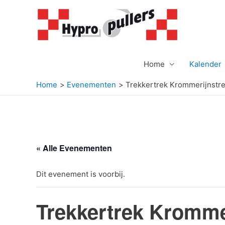
Ga
naar
de
inhoud
Home
Kalender
Home
Evenementen
Trekkertrek Krommerijnstr
« Alle Evenementen
Dit evenement is voorbij.
Trekkertrek Kromme