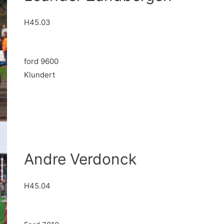
H45.03
ford 9600
Klundert
Andre Verdonck
H45.04